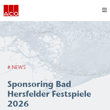
Skip
to
Tog
Nav
content
Darum ACO
Insights
Schüler
# NEWS
Studierende
Sponsoring Bad
Hersfelder Festspiele
Direkteinstieg
2026