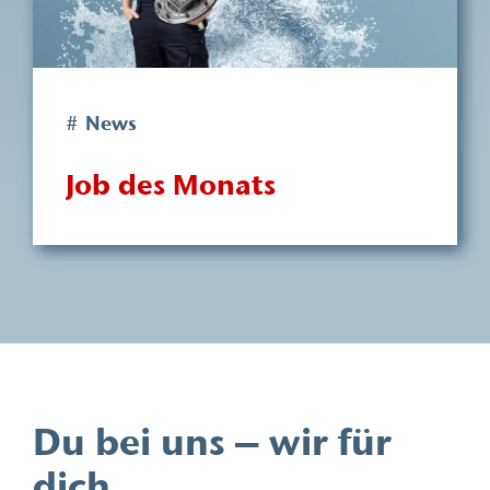
# News
Job des Monats
Du bei uns – wir für
dich